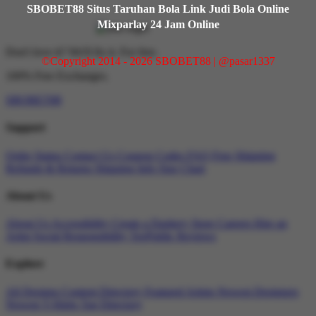
SBOBET88 Situs Taruhan Bola Link Judi Bola Online
Mixparlay 24 Jam Online
Don't love it? We'll fix it. For free.
©Copyright 2014 - 2026 SBOBET88 | @pasar1337
100% Free Exchanges.
SBOBET88
Support
Order Status
Contact Us
Coupon Codes
FAQ
Free Shipping
Refunds & Returns
Shipping Info
Size Chart
About Us
About Us
Accessibility
Create a Dashery Store
Careers
Hire an
Artist
Social Responsibility
TeePublic Reviews
Explore
All Designs
Content Directory
Featured Artists
Newest Designers
Newest T-Shirts
Tag Directory