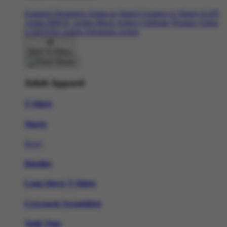
Featured Designers
Artists to Watch
Creators to Watch
AAPI
Artists
BIPOC Artists
Black Artists
Celebrate Women Artists
LGBTQIA Artists
Ukrainian Artists
Back To Menu
Adult Apparel
T-Shirts
Shorts
New!
Hoodies
Long Sleeve T-Shirts
Crewneck Sweatshirts
Tank Tops