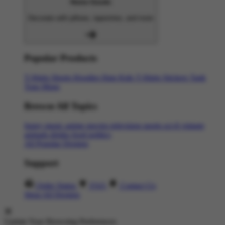
Home Goods
Decorate with pillows, tapestries, and more
Popular Products
T-Shirts
Shorts
Hoodies
Hats
Kids T-Shirts
Stickers
Tank
Tops
Mugs
Browse All Topics
funny
music
anime
movies
television
sports
sci-fi
vintage
animals
drinks
food
politics
All Popular Designs
Support
Order Status
FAQ
Contact Us
Shop All Designs
Update Your Browsing Preferences