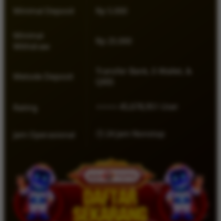
Minimal Deposit
Rp 5.000
Minimal
Rp 25.000
Withdraw
Transfer Bank, E-Wallet, &
Metode Deposit
QRIS
⭐⭐⭐⭐ 45,678,951 User
Rating
🕒 24 Jam Nonstop
Jam Operasional